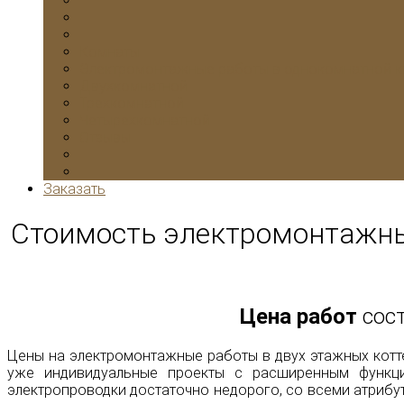
Комнаты
Электромонтажные работы в однокомнатной к
Двухкомнатной
Трехкомнатной
Четырехкомнатной
Отзывы
Заказать
Стоимость электромонтажных
Цена работ
сост
Цены на электромонтажные работы в двух этажных котте
уже индивидуальные проекты с расширенным функц
электропроводки достаточно недорого, со всеми атрибу