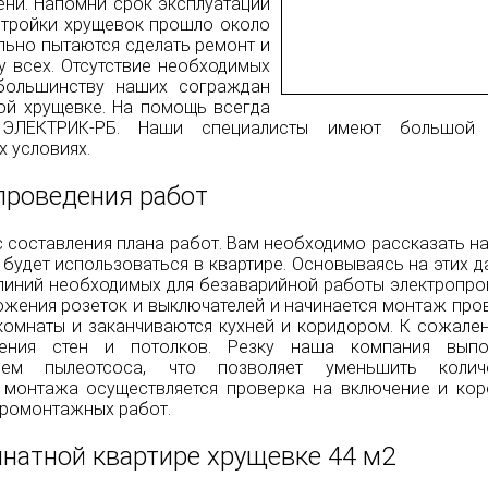
ени. Напомни срок эксплуатации
остройки хрущевок прошло около
ельно пытаются сделать ремонт и
у всех. Отсутствие необходимых
 большинству наших сограждан
ой хрущевке. На помощь всегда
ЭЛЕКТРИК-РБ. Наши специалисты имеют большой
 условиях.
проведения работ
с составления плана работ. Вам необходимо рассказать 
 будет использоваться в квартире. Основываясь на этих 
 линий необходимых для безаварийной работы электропро
ложения розеток и выключателей и начинается монтаж про
комнаты и заканчиваются кухней и коридором. К сожален
ения стен и потолков. Резку наша компания выпо
ем пылеотсоса, что позволяет уменьшить колич
 монтажа осуществляется проверка на включение и кор
тромонтажных работ.
мнатной квартире хрущевке 44 м2