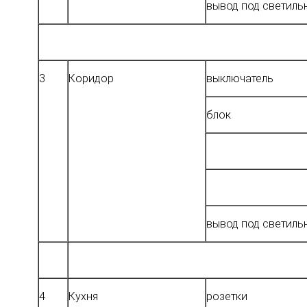
вывод под светиль
3
Коридор
выключатель
блок
вывод под светиль
4
Кухня
розетки