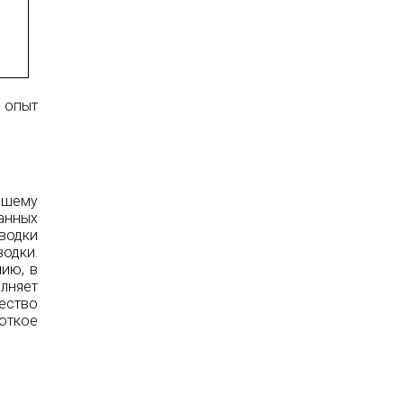
 опыт
нашему
данных
водки
водки.
ию, в
лняет
ество
откое