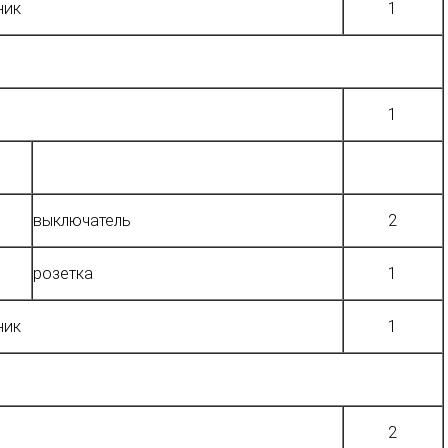
ник
1
1
выключатель
2
розетка
1
ник
1
2