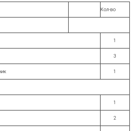
Кол-во
1
3
ник
1
1
2