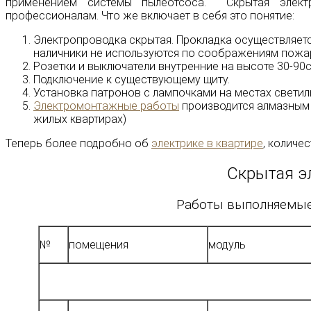
применением системы пылеотсоса. Скрытая элект
профессионалам. Что же включает в себя это понятие:
Электропроводка скрытая. Прокладка осуществляется
наличники не используются по соображениям пожар
Розетки и выключатели внутренние на высоте 30-90с
Подключение к существующему щиту.
Установка патронов с лампочками на местах светил
Электромонтажные работы
производится алмазным 
жилых квартирах)
Теперь более подробно об
электрике в квартире
, количе
Скрытая э
Работы выполняемые 
№
помещения
модуль